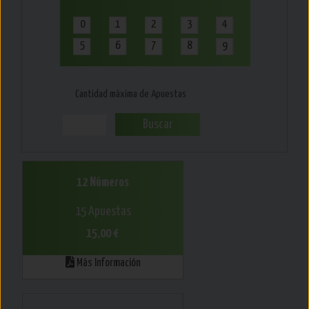
0
1
2
3
4
5
6
7
8
9
Cantidad máxima de Apuestas
Buscar
12 Números
15 Apuestas
15,00 €
Más Información