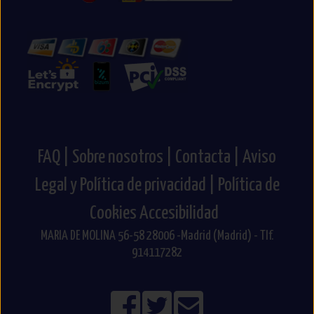
con tus Misods.
Pero recuerda, con cada compra ya estás donando!
FAQ |
Sobre nosotros |
Contacta |
Aviso
Legal y Política de privacidad |
Política de
Cookies
Accesibilidad
MARIA DE MOLINA 56-58 28006 -Madrid (Madrid) - Tlf.
914117282