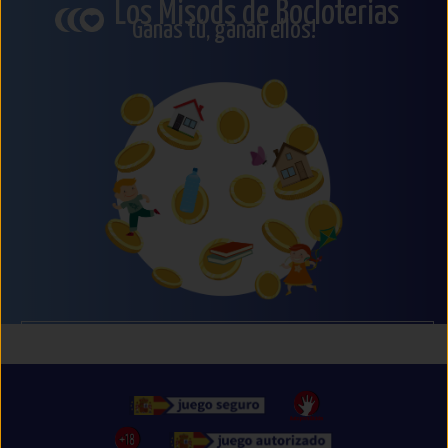
Los Misods de Bocloterias
Ganas tú, ganan ellos!
Próximamente te anunciaremos que puedes hacer