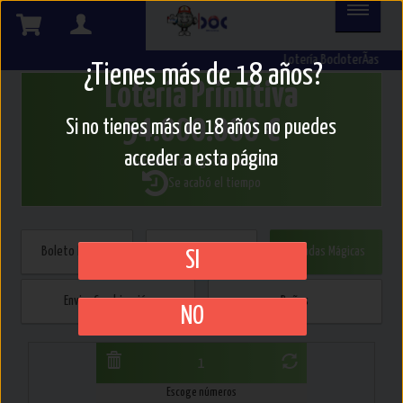
Lotería BocloterÃ­as
¿Tienes más de 18 años?
Lotería Primitiva
54.000.000 €
Si no tienes más de 18 años no puedes
acceder a esta página
Sábado 8 de agosto de 2026
Se acabó el tiempo
Boleto Directo
Múltiple / Reducido
Jugadas Mágicas
SI
Enviar Combinación
Peñas
NO
1
Escoge números