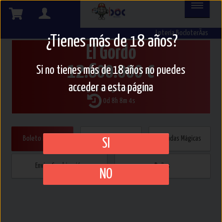
El
Lotería BocloterÃ­as
Gordo
¿Tienes más de 18 años?
El Gordo
12.600.000 €
Boleto
Si no tienes más de 18 años no puedes
directo
acceder a esta página
Domingo 9 de agosto de 2026
0d 8h 8m 4s
Boleto Directo
Múltiple / Reducido
Jugadas Mágicas
SI
Enviar Combinación
Peñas
NO