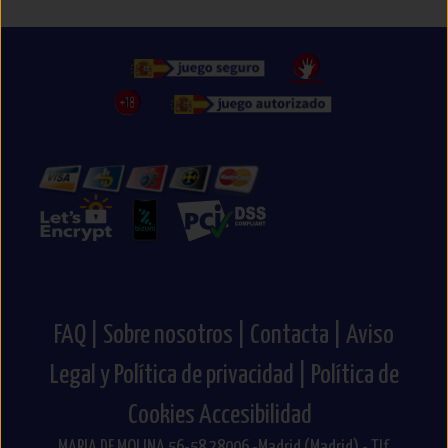
Próximamente te anunciaremos que puedes hacer
con tus Misods.
Pero recuerda, con cada compra ya estás donando!
FAQ |
Sobre nosotros |
Contacta |
Aviso
Legal y Política de privacidad |
Política de
Cookies
Accesibilidad
MARIA DE MOLINA 56-58 28006 -Madrid (Madrid) - Tlf.