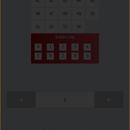
41
42
43
44
45
46
47
48
49
50
51
52
53
54
NUMERO CLAVE
0
1
2
3
4
5
6
7
8
9
1