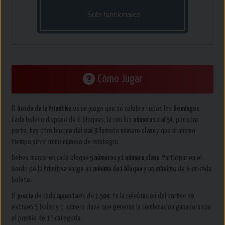
AÑADIR A
Solo funcionales
CESTA
Cómo Jugar
El
Gordo de la Primitiva
es un juego que se celebra todos los
Domingos
.
Cada boleto dispone de 6 bloques, la con los
números 1 al 54
, por otra
parte, hay otro bloque del
0 al 9
llamado número
clave
y que al mismo
tiempo sirve como número de reintegro.
Debes marcar en cada bloque
5 números y 1 número clave
. Participar en el
Gordo de la Primitiva exige un
mínimo de 1 bloque
y un máximo de 6 en cada
boleto.
El
precio
de cada
apuesta
es de
1,50 €
. En la celebración del sorteo se
extraen 5 bolas y 1 número clave que generan la combinación ganadora con
el premio de 1º categoría.