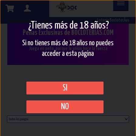
Participa
Lotería BocloterÃ­as
en
¿Tienes más de 18 años?
Peñas Exclusivas de BOCLOTERIAS.COM
Nuestras
Si no tienes más de 18 años no puedes
Peñas
Juega en peña, porque la unión hace la fuerza
acceder a esta página
SI
NO