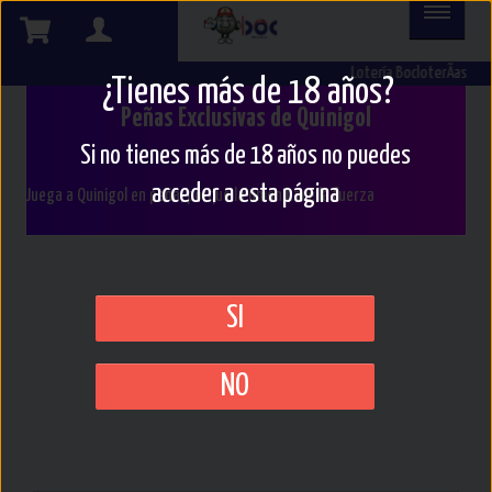
Lotería BocloterÃ­as
¿Tienes más de 18 años?
Peñas Exclusivas de Quinigol
Si no tienes más de 18 años no puedes
acceder a esta página
Juega a Quinigol en peña, porque la unión hace la fuerza
SI
NO