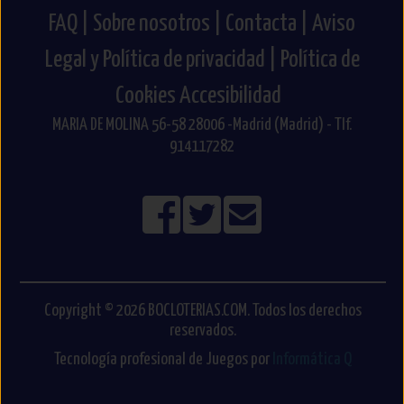
FAQ |
Sobre nosotros |
Contacta |
Aviso
Legal y Política de privacidad |
Política de
Cookies
Accesibilidad
MARIA DE MOLINA 56-58 28006 -Madrid (Madrid) - Tlf.
914117282
Copyright © 2026 BOCLOTERIAS.COM. Todos los derechos
reservados.
Tecnología profesional de Juegos por
Informática Q