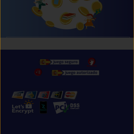
Próximamente te anunciaremos que puedes hacer
con tus Misods.
Pero recuerda, con cada compra ya estás donando!