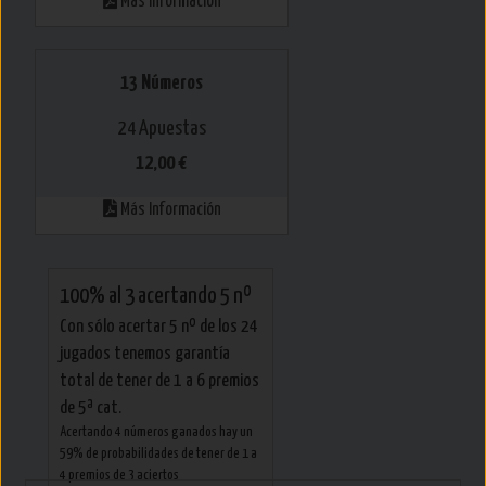
Más Información
13 Números
24 Apuestas
12,00 €
Más Información
100% al 3 acertando 5 nº
Con sólo acertar 5 nº de los 24
jugados tenemos garantía
total de tener de 1 a 6 premios
de 5ª cat.
Acertando 4 números ganados hay un
59% de probabilidades de tener de 1 a
4 premios de 3 aciertos