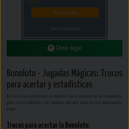
cookies
AÑADIR A
Aceptar todo
CESTA
Solo funcionales
Cómo Jugar
Bonoloto - Jugadas Mágicas: Trucos
para acertar y estadísticas
En
Bocloterias
encontrarás los mejores trucos para acertar en la Bonoloto,
junto con estadísticas y los números que más salen en este emocionante
juego.
Trucos para acertar la Bonoloto: