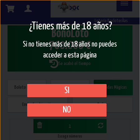
Lotería BocloterÃ­as
¿Tienes más de 18 años?
BonoLoto
700.000 €
Si no tienes más de 18 años no puedes
acceder a esta página
Jueves 6 de agosto de 2026
Se acabó el tiempo
Boleto Directo
Múltiple / Reducido
Jugadas Mágicas
SI
Enviar Combinación
Peñas
NO
1
Escoge números