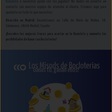
Bonoloto
o necesitas ayuda con tus jugadas? No dudes en ponerte en
contacto con nuestro equipo de atención al cliente. Estamos aquí para
ayudarte en todo lo que necesites.
Dirección en Madrid:
Encuéntranos en Calle de María de Molina, 58,
Salamanca, 28006 Madrid, España.
¡Descubre los mejores trucos para acertar en la Bonoloto y aumenta tus
posibilidades de hanar con Bocloterías!
Los Misods de Bocloterias
Ganas tú, ganan ellos!