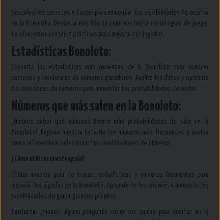
Descubre los secretos y trucos para aumentar tus posibilidades de acertar
en la Bonoloto. Desde la elección de números hasta estrategias de juego,
te ofrecemos consejos prácticos para mejorar tus jugadas.
Estadísticas Bonoloto:
Consulta las estadísticas más recientes de la Bonoloto para conocer
patrones y tendencias de números ganadores. Analiza los datos y optimiza
tus elecciones de números para aumentar tus probabilidades de éxito.
Números que más salen en la Bonoloto:
¿Quieres saber qué números tienen más probabilidades de salir en la
Bonoloto? Explora nuestra lista de los números más frecuentes y úsalos
como referencia al seleccionar tus combinaciones de números.
¿Cómo utilizar nuestra guía?
Utiliza nuestra guía de trucos, estadísticas y números frecuentes para
mejorar tus jugadas en la Bonoloto. Aprende de los mejores y aumenta tus
posibilidades de ganar grandes premios.
Contacto:
¿Tienes alguna pregunta sobre los trucos para acertar en la