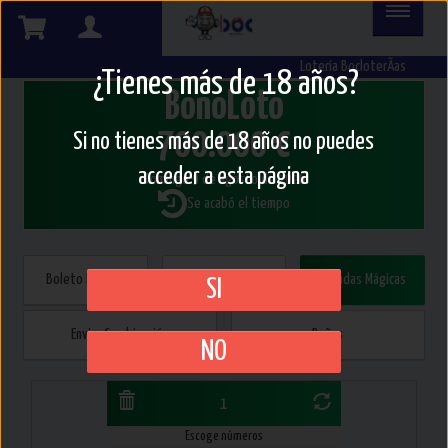
Lotería BocloterÃ­as
¿Tienes más de 18 años?
BonoLoto
700.000 €
Si no tienes más de 18 años no puedes
acceder a esta página
Domingo 9 de agosto de 2026
Se acabó el tiempo
Boleto Directo
Múltiple / Reducido
Jugadas Mágicas
SI
Enviar Combinación
Peñas
NO
1
Escoge números